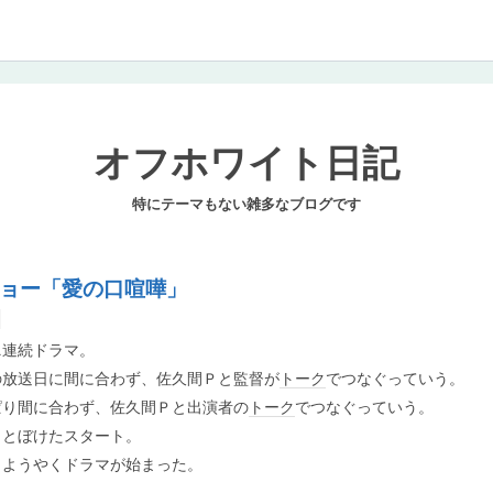
オフホワイト日記
特にテーマもない雑多なブログです
ョー「愛の口喧嘩」
ニ連続ドラマ。
の放送日に間に合わず、佐久間Ｐと監督が
トーク
でつなぐっていう。
ぱり間に合わず、佐久間Ｐと出演者の
トーク
でつなぐっていう。
っとぼけたスタート。
、ようやくドラマが始まった。