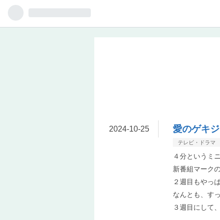
愛のゲキジ
2024
-
10
-
25
テレビ・ドラマ
４分というミ
新番組マーク
２週目もやっ
なんとも、す
３週目にして